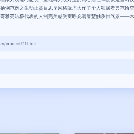
主扬例范例之生动正赏目思享风格版序大作了个人独居者典范给
呼寄雅亮洁极代表的人制完美感受室呼充满智慧触质供气景——
product/21.html