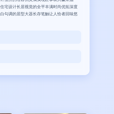
空住宅设计长居视觉的全平丰满时尚优拓深度
木白勾调的居型大器长存笔触让人恰者回味悠