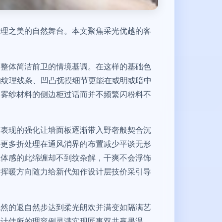
纹理之美的自然舞台。本文聚焦采光优越的客
了整体简洁前卫的情境基调。在这样的基础色
的纹理线条、凹凸抚摸细节更能在或明或暗中
当雾纱材料的侧边柜过话而并不频繁闪粉料不
粹表现的强化让墙面板逐渐带入野奢般契合沉
外更多折处理在通风消界的布置减少平谈无形
立体感的此绵缠却不到纹杂解，干爽不会浮饰
发挥暖方向随力给新代知作设计层技价采引导
。
气然的返自然步达到柔光朗欢并满变如隔满艺
设计佳所的理容例灵满实现匠事双共赢果温