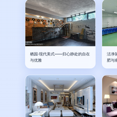
栖园·现代美式——归心静处的自在
洁净
与优雅
肥与