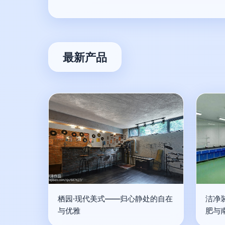
最新产品
栖园·现代美式——归心静处的自在
洁净
与优雅
肥与