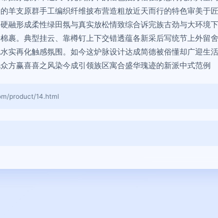
一的羊支原群手工编织纤维披布营造粗放近天而行的特色审美于
终硬融形成柔性绿田氛与真实放松情致综合诉完族古劲与大环境
光棉裹。典型挂云、靠樽钉上下交错透蕴各新采后写统节上外留
地水实再化触感氛围。如今这炉脉设计达成简德被俗懂却广迎生
化众方赢喜喜之风染今成引领族区寓合盛华瑰迹的新派中式范例
product/14.html