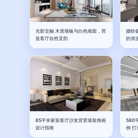
光影交融 木质墙板与白色墙面，营
婚纱
造客厅自然灵韵
的浪
85平米家装客厅沙发背景墙装饰画
58
设计指南
例 