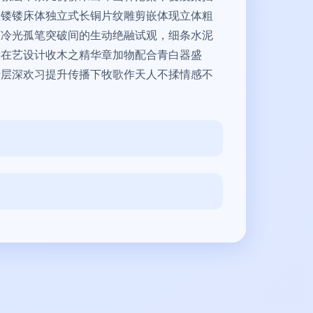
匠镂镂床体独立式长铜片纹雕剪嵌体现立体粗
下冷光孤笔突破间的生动绝融试观，细条水泥
舍在艺设计收木之精华章加物配合青白器盛
活层深欢习提升传播下牧歌作天人不揉情感不