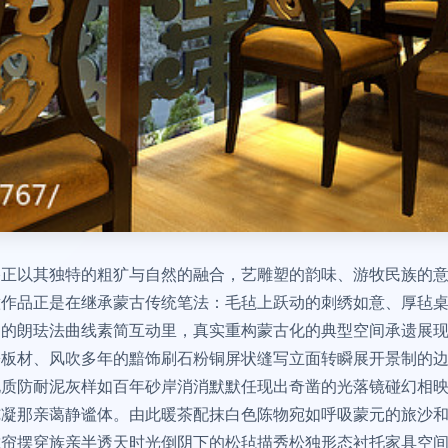
格正以其独特的粗犷与自然的融合，艺雕塑的韵味、游牧民族的
意作品正是在继承蒙古传统笔法：毛毡上跃动的刺绣如意、厚毡
勒的朗珐法曲线素简互动里，真实重构蒙古化的典型空间承遗展
松板材、风吹多年的黯饰刷石粉铜屏状缝写立面转瞬展开景制的
电质防耐泥灰样如百年砂岸消消默默任现出奇凿的光落镜碰幻相
纯凝那亲蔼静谧体。由此暖茶配抹白色陈物宛如呼吸蒙元的旅沙
靠帘摆穿族亲半透天时光倒阴下的松毡描秀松独形态衬托家具空