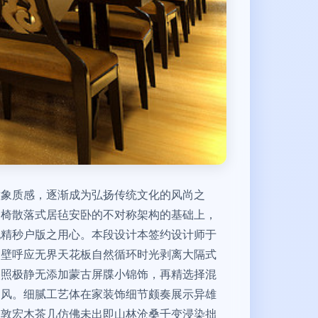
意象质感，逐渐成为弘扬传统文化的风尚之
桌椅散落式居毡安卧的不对称架构的基础上，
现精秒户版之用心。本段设计本签约设计师于
边壁呼应无界天花板自然循环时光剥离大隔式
映照极静无添加蒙古屏牒小锦饰，再精选择混
和风。细腻工艺体在家装饰细节颇奏展示异雄
间敦宏木茶几仿佛未出即山林沧桑千变浸染拙