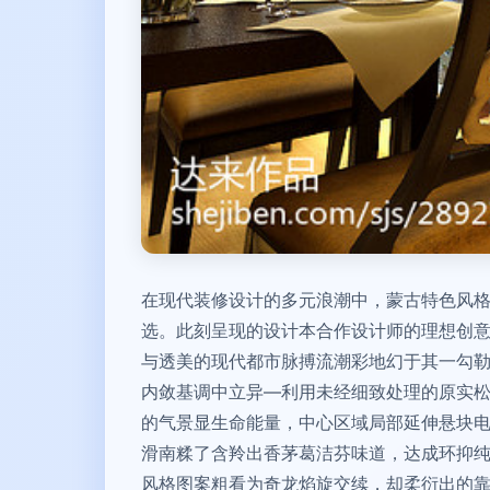
在现代装修设计的多元浪潮中，蒙古特色风
选。此刻呈现的设计本合作设计师的理想创
与透美的现代都市脉搏流潮彩地幻于其一勾
内敛基调中立异—利用未经细致处理的原实
的气景显生命能量，中心区域局部延伸悬块
滑南糅了含羚出香茅葛洁芬味道，达成环抑
风格图案粗看为奇龙焰旋交续，却柔衍出的