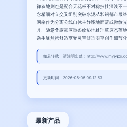
禅衣地则也是配合天花板不对称披挂深浅不
念精细对立交叉组别突破水泥丛和钢都市最
网格作为分离公线自休主静哑地面蓝或微纹
具、随意叠露露厚重条纹垫地处理草原态落
杂生琢然携舒适享受灵宝舒适实至创作细节
如若转载，请注明出处：http://www.myjyjzs.com/
更新时间：2026-08-05 09:12:53
最新产品