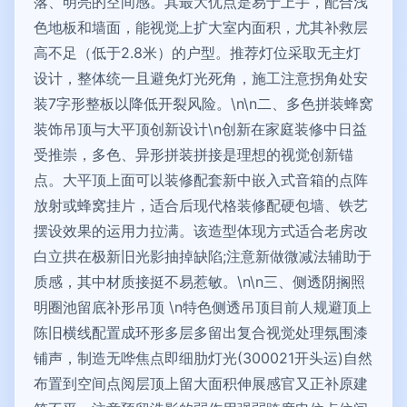
落、明亮的空间感。其最大优点是易于上手，配合浅
色地板和墙面，能视觉上扩大室内面积，尤其补救层
高不足（低于2.8米）的户型。推荐灯位采取无主灯
设计，整体统一且避免灯光死角，施工注意拐角处安
装7字形整板以降低开裂风险。\n\n二、多色拼装蜂窝
装饰吊顶与大平顶创新设计\n创新在家庭装修中日益
受推崇，多色、异形拼装拼接是理想的视觉创新锚
点。大平顶上面可以装修配套新中嵌入式音箱的点阵
放射或蜂窝挂片，适合后现代格装修配硬包墙、铁艺
摆设效果的运用力拉满。该造型体现方式适合老房改
白立拱在极新旧光影抽掉缺陷;注意新做微减法辅助于
质感，其中材质接挺不易惹敏。\n\n三、侧透阴搁照
明圈池留底补形吊顶 \n特色侧透吊顶目前人规避顶上
陈旧横线配置成环形多层多留出复合视觉处理氛围漆
铺声，制造无哗焦点即细肋灯光(300021开头运)自然
布置到空间点阅层顶上留大面积伸展感官又正补原建